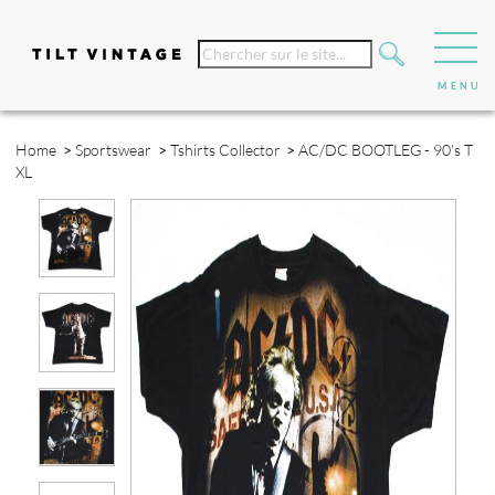
Home
>
Sportswear
>
Tshirts Collector
>
AC/DC BOOTLEG - 90's T
XL