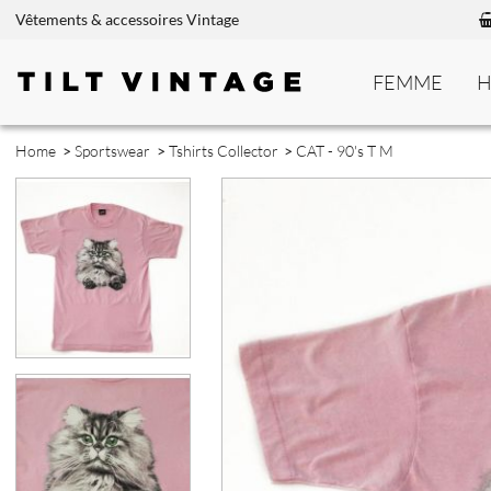
Vêtements & accessoires Vintage
FEMME
Home
>
Sportswear
>
Tshirts Collector
>
CAT - 90's T M