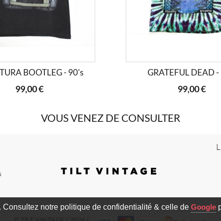
TURA BOOTLEG - 90's
GRATEFUL DEAD - 
99,00 €
99,00 €
VOUS VENEZ DE CONSULTER
L
s
c. Consultez notre politique de confidentialité & celle de
Google
p
© TILT VINTAGE | 2026 |