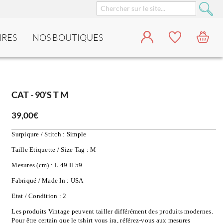
IRES
NOS BOUTIQUES
CAT - 90'S T M
39,00€
Surpiqure / Stitch : Simple
Taille Etiquette / Size Tag : M
Mesures (cm) : L 49 H 59
Fabriqué / Made In : USA
Etat / Condition : 2
Les produits Vintage peuvent tailler différément des produits modernes. 
Pour être certain que le tshirt vous ira, référez-vous aux mesures 