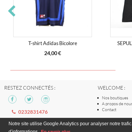
T-shirt Adidas Bicolore
SEPUL
24,00 €
WELCOME :
RESTEZ CONNECTÉS :
Nos boutiques
A propos de nou
Contact
0232831476
Notre site utilise Google Analytics pour analyser notre trafi
d'informations.
En savoir plus