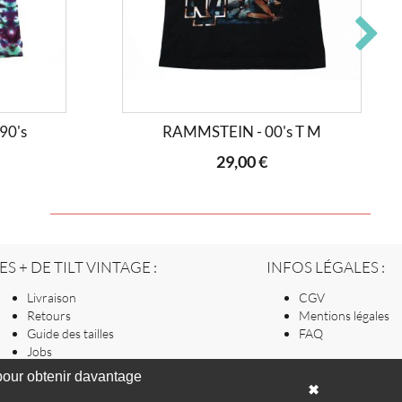
90's
RAMMSTEIN - 00's T M
29,00 €
ES + DE TILT VINTAGE :
INFOS LÉGALES :
Livraison
CGV
Retours
Mentions légales
Guide des tailles
FAQ
Jobs
our obtenir davantage
✖