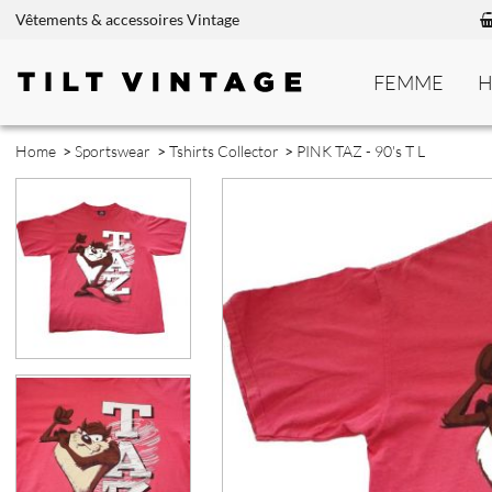
Vêtements & accessoires Vintage
FEMME
Home
>
Sportswear
>
Tshirts Collector
>
PINK TAZ - 90's T L