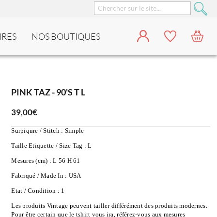
IRES
NOS BOUTIQUES
PINK TAZ - 90'S T L
39,00€
Surpiqure / Stitch : Simple
Taille Etiquette / Size Tag : L
Mesures (cm) : L 56 H 61
Fabriqué / Made In : USA
Etat / Condition : 1
Les produits Vintage peuvent tailler différément des produits modernes. 
Pour être certain que le tshirt vous ira, référez-vous aux mesures 