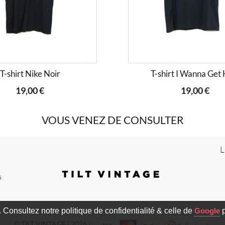
T-shirt Nike Noir
T-shirt I Wanna Get 
19,00 €
19,00 €
VOUS VENEZ DE CONSULTER
L
s
c. Consultez notre politique de confidentialité & celle de
Google
p
© TILT VINTAGE | 2026 |