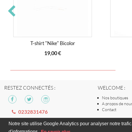
T-shirt "Nike" Bicolor
19,00 €
WELCOME :
RESTEZ CONNECTÉS :
Nos boutiques
A propos de nou
Contact
0232831476
Notre site utilise Google Analytics pour analyser notre trafi
d'informations.
En savoir plus