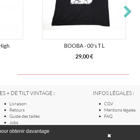
High
BOOBA - 00's T L
29,00 €
ES + DE TILT VINTAGE :
INFOS LÉGALES :
Livraison
CGV
Retours
Mentions légales
Guide des tailles
FAQ
Jobs
our obtenir davantage
✖