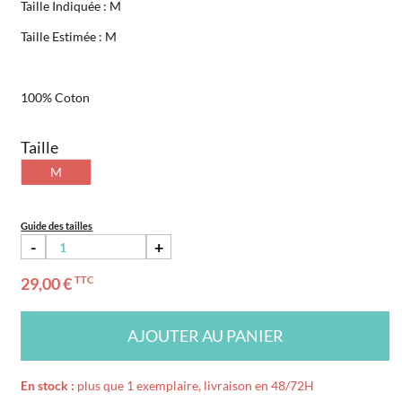
Taille Indiquée : M
Taille Estimée : M
100% Coton
Taille
M
Guide des tailles
-
+
29,00 €
TTC
AJOUTER AU PANIER
En stock :
plus que 1 exemplaire, livraison en 48/72H