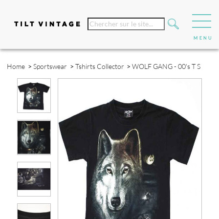
Home
>
Sportswear
>
Tshirts Collector
>
WOLF GANG - 00's T S