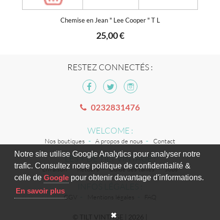
Chemise en Jean " Lee Cooper " T L
25,00 €
RESTEZ CONNECTÉS :
0232831476
WELCOME :
Nos boutiques
A propos de nous
Contact
Notre site utilise Google Analytics pour analyser notre
LES + DE TILT VINTAGE :
trafic. Consultez notre politique de confidentialité &
Livraison
Retours
Guide des tailles
Jobs
celle de
Google
pour obtenir davantage d'informations.
INFOS LÉGALES :
En savoir plus
CGV
Mentions légales
FAQ
✖
© TILT VINTAGE | 2026 |