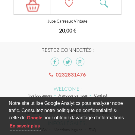
Jupe Carreaux Vintage
20,00 €
RESTEZ CONNECTÉS :
0232831476
WELCOME :
Nos boutiques
A propos de nous
Contact
Notre site utilise Google Analytics pour analyser notre
LES + DE TILT VINTAGE :
trafic. Consultez notre politique de confidentialité &
Livraison
Retours
Guide des tailles
Jobs
celle de
Google
pour obtenir davantage d'informations.
INFOS LÉGALES :
En savoir plus
CGV
Mentions légales
FAQ