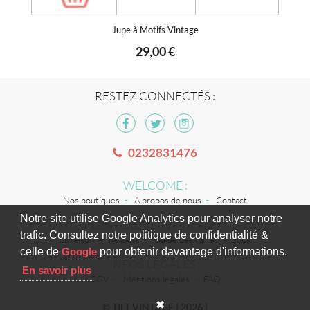
Jupe à Motifs Vintage
29,00 €
RESTEZ CONNECTÉS :
0232831476
WELCOME :
Nos boutiques
A propos de nous
Contact
Notre site utilise Google Analytics pour analyser notre
LES + DE TILT VINTAGE :
trafic. Consultez notre politique de confidentialité &
Livraison
Retours
Guide des tailles
Jobs
celle de
Google
pour obtenir davantage d'informations.
INFOS LÉGALES :
En savoir plus
CGV
Mentions légales
FAQ
✖
© TILT VINTAGE | 2026 |