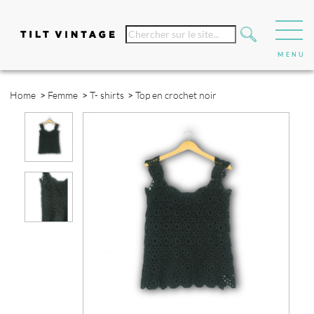
Home
>
Femme
>
T- shirts
>
Top en crochet noir