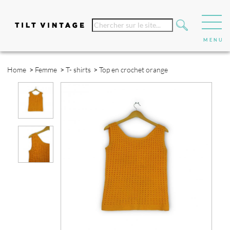
Home
>
Femme
>
T- shirts
>
Top en crochet orange