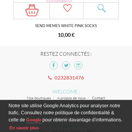
SEND MEMES WHITE PINK SOCKS
10,00 €
RESTEZ CONNECTÉS :
0232831476
WELCOME :
Nos boutiques
A propos de nous
Contact
Notre site utilise Google Analytics pour analyser notre
LES + DE TILT VINTAGE :
trafic. Consultez notre politique de confidentialité &
Livraison
Retours
Guide des tailles
Jobs
celle de
Google
pour obtenir davantage d'informations.
INFOS LÉGALES :
En savoir plus
CGV
Mentions légales
FAQ