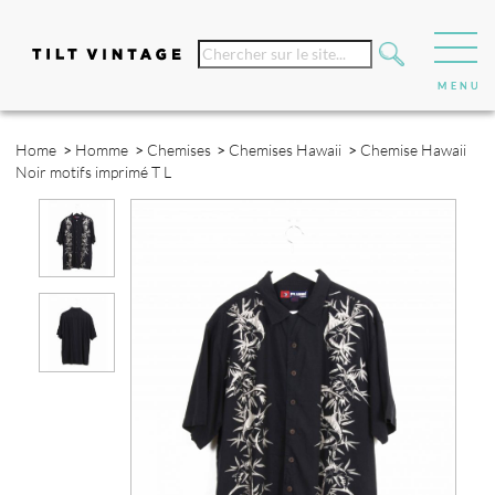
Home
>
Homme
>
Chemises
>
Chemises Hawaii
>
Chemise Hawaii
Noir motifs imprimé T L