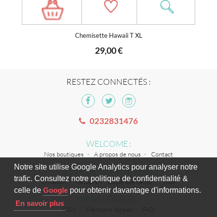
Chemisette Hawaii T XL
29,00 €
RESTEZ CONNECTÉS :
0232831476
WELCOME :
Nos boutiques
A propos de nous
Contact
Notre site utilise Google Analytics pour analyser notre
LES + DE TILT VINTAGE :
trafic. Consultez notre politique de confidentialité &
Livraison
Retours
Guide des tailles
Jobs
celle de
Google
pour obtenir davantage d'informations.
INFOS LÉGALES :
En savoir plus
CGV
Mentions légales
FAQ