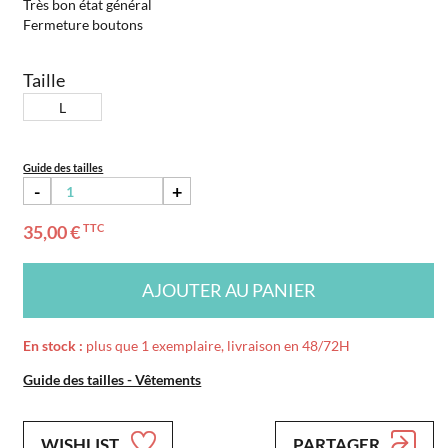
Très bon état général
Fermeture boutons
Taille
L
Guide des tailles
-
+
35,00 €
TTC
AJOUTER AU PANIER
En stock :
plus que 1 exemplaire, livraison en 48/72H
Guide des tailles - Vêtements
WISHLIST
PARTAGER