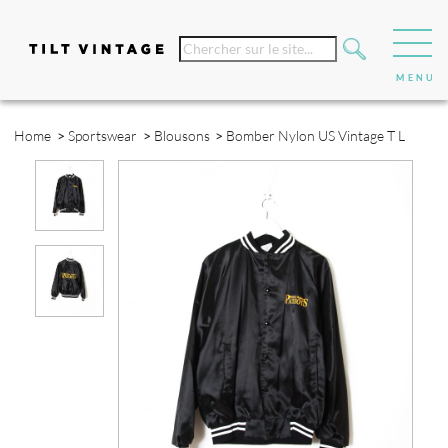
Home
>
Sportswear
>
Blousons
>
Bomber Nylon US Vintage T L