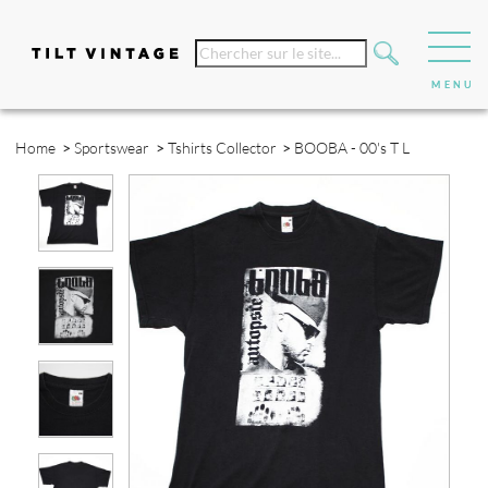
Home
>
Sportswear
>
Tshirts Collector
>
BOOBA - 00's T L