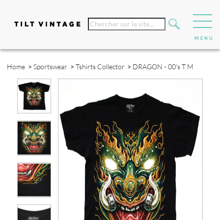
Home
>
Sportswear
>
Tshirts Collector
>
DRAGON - 00's T M