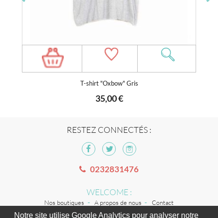
T-shirt "Oxbow" Gris
35,00 €
RESTEZ CONNECTÉS :
0232831476
WELCOME :
Nos boutiques
A propos de nous
Contact
Notre site utilise Google Analytics pour analyser notre