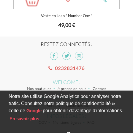
Veste en Jean " Number One "
49,00 €
RESTEZ CONNECTÉS :
0232831476
WELCOME :
Nos boutiques
A propos de nous
Contact
Notre site utilise Google Analytics pour analyser notre
LES + DE TILT VINTAGE :
trafic. Consultez notre politique de confidentialité &
Livraison
Retours
Guide des tailles
Jobs
celle de
Google
pour obtenir davantage d'informations.
INFOS LÉGALES :
En savoir plus
CGV
Mentions légales
FAQ