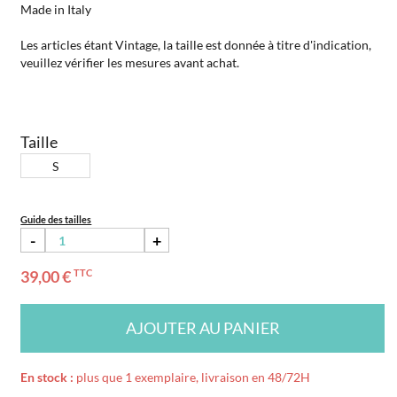
Made in Italy
Les articles étant Vintage, la taille est donnée à titre d'indication,
veuillez vérifier les mesures avant achat.
Taille
S
Guide des tailles
-
+
39,00 €
TTC
AJOUTER AU PANIER
En stock :
plus que 1 exemplaire, livraison en 48/72H