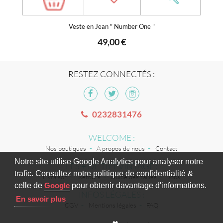
Veste en Jean " Number One "
49,00 €
RESTEZ CONNECTÉS :
0232831476
WELCOME :
Nos boutiques
A propos de nous
Contact
Notre site utilise Google Analytics pour analyser notre
LES + DE TILT VINTAGE :
trafic. Consultez notre politique de confidentialité &
Livraison
Retours
Guide des tailles
Jobs
celle de
Google
pour obtenir davantage d'informations.
INFOS LÉGALES :
En savoir plus
CGV
Mentions légales
FAQ