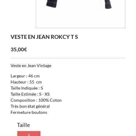
VESTE EN JEAN ROKCY T S
35,00€
Veste en Jean Vintage
Largeur : 46 cm
Hauteur : 55 cm
Taille Indiquée : S
Taille Estimée : S - XS
Composition : 100% Coton
Très bon état général
Fermeture boutons
Taille
S