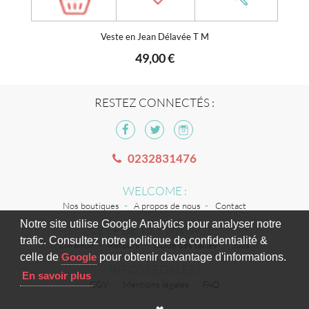
Veste en Jean Délavée T M
49,00 €
RESTEZ CONNECTÉS :
0232831476
WELCOME :
Nos boutiques
A propos de nous
Contact
Notre site utilise Google Analytics pour analyser notre
LES + DE TILT VINTAGE :
trafic. Consultez notre politique de confidentialité &
Livraison
Retours
Guide des tailles
Jobs
celle de
Google
pour obtenir davantage d'informations.
INFOS LÉGALES :
En savoir plus
CGV
Mentions légales
FAQ